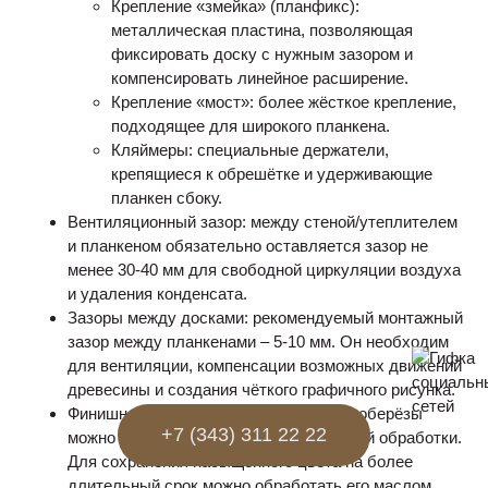
Крепление «змейка» (планфикс):
металлическая пластина, позволяющая
фиксировать доску с нужным зазором и
компенсировать линейное расширение.
Крепление «мост»: более жёсткое крепление,
подходящее для широкого планкена.
Кляймеры: специальные держатели,
крепящиеся к обрешётке и удерживающие
планкен сбоку.
Вентиляционный зазор: между стеной/утеплителем
и планкеном обязательно оставляется зазор не
менее 30-40 мм для свободной циркуляции воздуха
и удаления конденсата.
Зазоры между досками: рекомендуемый монтажный
зазор между планкенами – 5-10 мм. Он необходим
для вентиляции, компенсации возможных движений
древесины и создания чёткого графичного рисунка.
Финишная обработка: планкен из термоберёзы
+7 (343) 311 22 22
можно монтировать без дополнительной обработки.
Для сохранения насыщенного цвета на более
длительный срок можно обработать его маслом