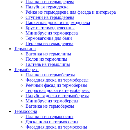
Планкен из термодерева
Палубная термодоска
Рейка из термодерева для фасада и интерьера
Ступени из термодерева
Паркетная доска из термодерева
Брус из термодревесины
Минибрус из термодерева
Термовагонка для бани
Пергола из термодерева
Термолипа
Вагонка из термолипы
Полок из термолипы
Галтель из термолипы
Термобереза
Планкен из термоберезы
Фасадная доска из термоберезы
Реечный фасад из термоберезы
Террасная доска из термоберезы
Палубная доска из термоберезы
Минибрус из термоберезы
Вагонка из термоберезы
Термососна
Планкен из термососны
Доска пола из термососны
Фасадная доска из термососны