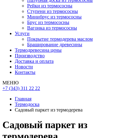
Палубная доска из термососны
Рейки из термососны
Ступени из термососны
Минибрус из термососны
Брус из термососны
Вагонка из термососны
Услуги
Покрытие термодерева маслом
Браширование древесины
Термодревесина цены
Производство
Доставка и оплата
Новости
Контакты
МЕНЮ
+7 (343) 311 22 22
Главная
Термодоска
Садовый паркет из термодерева
Садовый паркет из
термодерева