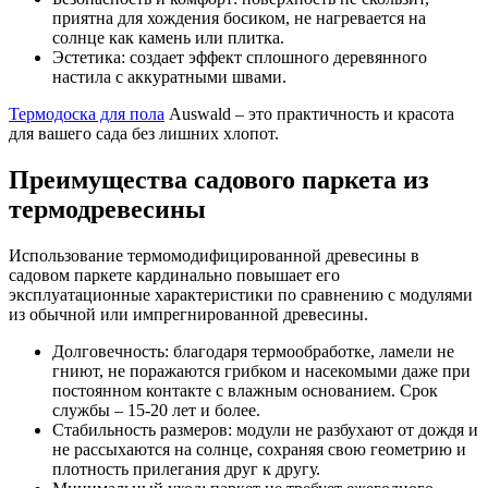
приятна для хождения босиком, не нагревается на
солнце как камень или плитка.
Эстетика: создает эффект сплошного деревянного
настила с аккуратными швами.
Термодоска для пола
Auswald – это практичность и красота
для вашего сада без лишних хлопот.
Преимущества садового паркета из
термодревесины
Использование термомодифицированной древесины в
садовом паркете кардинально повышает его
эксплуатационные характеристики по сравнению с модулями
из обычной или импрегнированной древесины.
Долговечность: благодаря термообработке, ламели не
гниют, не поражаются грибком и насекомыми даже при
постоянном контакте с влажным основанием. Срок
службы – 15-20 лет и более.
Стабильность размеров: модули не разбухают от дождя и
не рассыхаются на солнце, сохраняя свою геометрию и
плотность прилегания друг к другу.