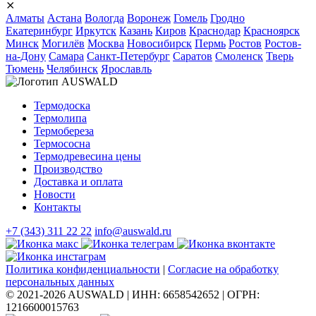
⨯
Алматы
Астана
Вологда
Воронеж
Гомель
Гродно
Екатеринбург
Иркутск
Казань
Киров
Краснодар
Красноярск
Минск
Могилёв
Москва
Новосибирск
Пермь
Ростов
Ростов-
на-Дону
Самара
Санкт-Петербург
Саратов
Смоленск
Тверь
Тюмень
Челябинск
Ярославль
Термодоска
Термолипа
Термобереза
Термососна
Термодревесина цены
Производство
Доставка и оплата
Новости
Контакты
+7 (343) 311 22 22
info@auswald.ru
Политика конфиденциальности
|
Согласие на обработку
персональных данных
© 2021-2026 AUSWALD
|
ИНН: 6658542652
|
ОГРН:
1216600015763