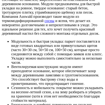
деревянном основании. Модули предназначены для быстрой
укладки на ровное, твердое основание: старый бетон,
тротуарную плитку, утрамбованную щебенку или песок.
Компания Auswald производит такие модули из
термомодифицированной
сосны
и ясеня, что делает их
невероятно долговечными и неприхотливыми в уходе. Это
идеальное решение для тех, кто хочет получить красивый
деревянный настил без сложного монтажа отдельных досок.
Модульность и быстрая укладка: паркет поставляется в
виде готовых квадратных или прямоугольных щитов
(часто 30×30 см, 50×50 см, 100×50 см), которые просто
соединяются между собой с помощью замков или клипс.
Укладку можно выполнить самостоятельно за несколько
часов.
Вентилируемая конструкция: модули имеют
приподнятое основание, которое обеспечивает зазор
между деревянными ламелями и грунтом/основанием.
Это способствует быстрому стоку воды и
проветриванию, что предотвращает гниение.
Сезонность и мобильность: покрытие можно укладывать
на весенне-летний сезон, а на зиму разбирать и убирать
на хранение (хотя в этом нет необходимости благодаря
стойкости материала).
Безопасность и комфорт: поверхность не скользит,