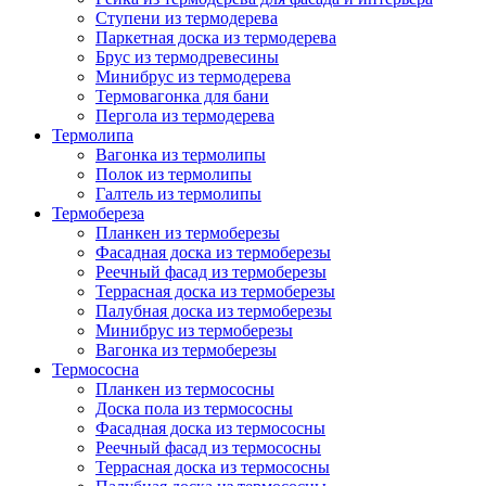
Ступени из термодерева
Паркетная доска из термодерева
Брус из термодревесины
Минибрус из термодерева
Термовагонка для бани
Пергола из термодерева
Термолипа
Вагонка из термолипы
Полок из термолипы
Галтель из термолипы
Термобереза
Планкен из термоберезы
Фасадная доска из термоберезы
Реечный фасад из термоберезы
Террасная доска из термоберезы
Палубная доска из термоберезы
Минибрус из термоберезы
Вагонка из термоберезы
Термососна
Планкен из термососны
Доска пола из термососны
Фасадная доска из термососны
Реечный фасад из термососны
Террасная доска из термососны