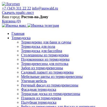
+7 (343) 311 22 22
info@auswald.ru
Скачать прайс-лист
Ваш город:
Ростов-на-Дону
Корзина
(0)
Главная
Термодоска
Термодерево для бани и сауны
Термодоска для пола
Термодоска для бассейна
Столешницы из термодерева
Подоконники из термодерева
Термодревесина для потолка
Забор из термодревесины
Садовый паркет из термодерева
Мебельные щиты из термодревесины
Уличная мебель
Реечный фасад из термодревесины
Фасадная термодоска
Террасная доска из термодревесины
Планкен из термодерева
Палубная термодоска
Рейка из термодерева для фасада и интерьера