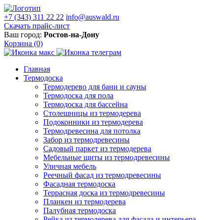
+7 (343) 311 22 22
info@auswald.ru
Скачать прайс-лист
Ваш город:
Ростов-на-Дону
Корзина
(0)
Главная
Термодоска
Термодерево для бани и сауны
Термодоска для пола
Термодоска для бассейна
Столешницы из термодерева
Подоконники из термодерева
Термодревесина для потолка
Забор из термодревесины
Садовый паркет из термодерева
Мебельные щиты из термодревесины
Уличная мебель
Реечный фасад из термодревесины
Фасадная термодоска
Террасная доска из термодревесины
Планкен из термодерева
Палубная термодоска
Рейка из термодерева для фасада и интерьера