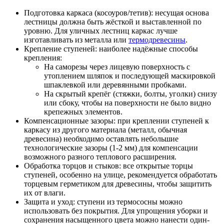
Подготовка каркаса (косоуров/тетив): несущая основа
лестницы должна быть жёсткой и выставленной по
уровню. Для уличных лестниц каркас лучше
изготавливать из металла или
термодревесины
.
Крепление ступеней: наиболее надёжные способы
крепления:
На саморезы через лицевую поверхность с
утоплением шляпок и последующей маскировкой
шпаклевкой или деревянными пробками.
На скрытый крепёг (стяжки, болты, уголки) снизу
или сбоку, чтобы на поверхности не было видно
крепежных элементов.
Компенсационные зазоры: при креплении ступеней к
каркасу из другого материала (металл, обычная
древесина) необходимо оставлять небольшие
технологические зазоры (1-2 мм) для компенсации
возможного разного теплового расширения.
Обработка торцов и стыков: все открытые торцы
ступеней, особенно на улице, рекомендуется обработать
торцевым герметиком для древесины, чтобы защитить
их от влаги.
Защита и уход: ступени из термососны можно
использовать без покрытия. Для упрощения уборки и
сохранения насыщенного цвета можно нанести один-