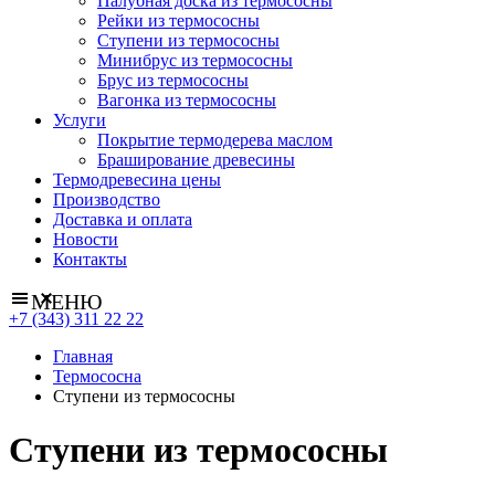
Палубная доска из термососны
Рейки из термососны
Ступени из термососны
Минибрус из термососны
Брус из термососны
Вагонка из термососны
Услуги
Покрытие термодерева маслом
Браширование древесины
Термодревесина цены
Производство
Доставка и оплата
Новости
Контакты
МЕНЮ
+7 (343) 311 22 22
Главная
Термососна
Ступени из термососны
Ступени из термососны