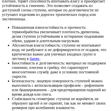
плотнее, теряет способность впитывать влагу и приобретает
устойчивость к гниению. Это позволяет создавать из
доступной сосны ступени, которые по долговечности не
уступают изделиям из дорогих тропических пород или
лиственницы.
Повышенная износостойкость и прочность:
термообработка увеличивает плотность древесины,
делая ступени устойчивыми к истиранию подошвами
обуви, ударам и длительным нагрузкам.
Абсолютная влагостойкость: ступени не впитывают
воду, не разбухают и не деформируются от осадков, что
критически важно для уличных входных групп и
лестниц в
банях
.
Биостойкость и долговечность: материал не подвержен
гниению, плесени и грибку, что гарантирует
многолетнюю службу даже в условиях постоянной
сырости.
Безопасность: лицевую поверхность ступеней можно
выполнить с антискользящим профилем – рифлением
или брашированием – для предотвращения падений во
время дождя или снега.
Стабильность геометрии: ступени не коробятся, не
образуют щелей и не скрипят, так как не меняют своих
размеров при колебаниях влажности.