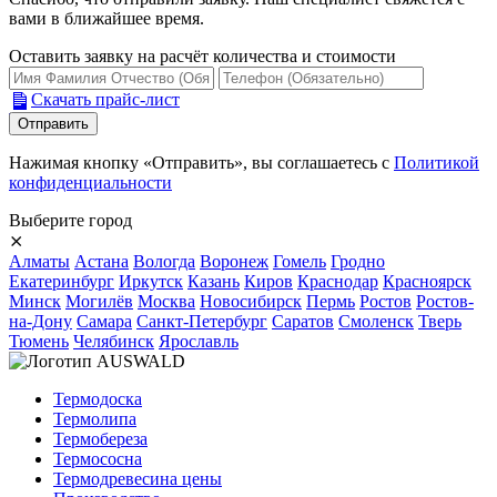
вами в ближайшее время.
Оставить заявку на расчёт количества и стоимости
Скачать прайс-лист
Нажимая кнопку «Отправить», вы соглашаетесь с
Политикой
конфиденциальности
Выберите город
⨯
Алматы
Астана
Вологда
Воронеж
Гомель
Гродно
Екатеринбург
Иркутск
Казань
Киров
Краснодар
Красноярск
Минск
Могилёв
Москва
Новосибирск
Пермь
Ростов
Ростов-
на-Дону
Самара
Санкт-Петербург
Саратов
Смоленск
Тверь
Тюмень
Челябинск
Ярославль
Термодоска
Термолипа
Термобереза
Термососна
Термодревесина цены