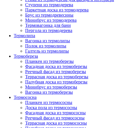
Ступени из термодерева
Паркетная доска из термодерева
Брус из термодревесины
Минибрус из термодерева
Термовагонка для бани
Пергола из термодерева
Термолипа
Вагонка из термолипы
Полок из термолипы
Галтель из термолипы
Термобереза
Планкен из термоберезы
Фасадная доска из термоберезы
Реечный фасад из термоберезы
Террасная доска из термоберезы
Палубная доска из термоберезы
Минибрус из термоберезы
Вагонка из термоберезы
Термососна
Планкен из термососны
Доска пола из термососны
Фасадная доска из термососны
Реечный фасад из термососны
Террасная доска из термососны