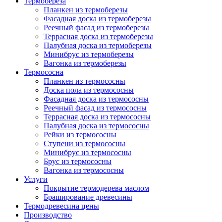
Термобереза
Планкен из термоберезы
Фасадная доска из термоберезы
Реечный фасад из термоберезы
Террасная доска из термоберезы
Палубная доска из термоберезы
Минибрус из термоберезы
Вагонка из термоберезы
Термососна
Планкен из термососны
Доска пола из термососны
Фасадная доска из термососны
Реечный фасад из термососны
Террасная доска из термососны
Палубная доска из термососны
Рейки из термососны
Ступени из термососны
Минибрус из термососны
Брус из термососны
Вагонка из термососны
Услуги
Покрытие термодерева маслом
Браширование древесины
Термодревесина цены
Производство