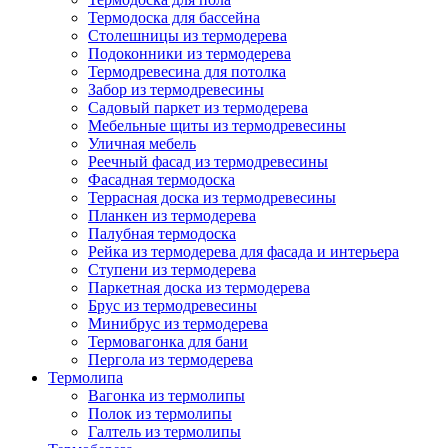
Термодоска для бассейна
Столешницы из термодерева
Подоконники из термодерева
Термодревесина для потолка
Забор из термодревесины
Садовый паркет из термодерева
Мебельные щиты из термодревесины
Уличная мебель
Реечный фасад из термодревесины
Фасадная термодоска
Террасная доска из термодревесины
Планкен из термодерева
Палубная термодоска
Рейка из термодерева для фасада и интерьера
Ступени из термодерева
Паркетная доска из термодерева
Брус из термодревесины
Минибрус из термодерева
Термовагонка для бани
Пергола из термодерева
Термолипа
Вагонка из термолипы
Полок из термолипы
Галтель из термолипы