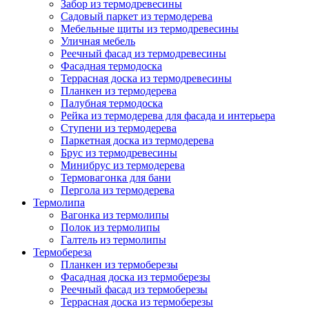
Забор из термодревесины
Садовый паркет из термодерева
Мебельные щиты из термодревесины
Уличная мебель
Реечный фасад из термодревесины
Фасадная термодоска
Террасная доска из термодревесины
Планкен из термодерева
Палубная термодоска
Рейка из термодерева для фасада и интерьера
Ступени из термодерева
Паркетная доска из термодерева
Брус из термодревесины
Минибрус из термодерева
Термовагонка для бани
Пергола из термодерева
Термолипа
Вагонка из термолипы
Полок из термолипы
Галтель из термолипы
Термобереза
Планкен из термоберезы
Фасадная доска из термоберезы
Реечный фасад из термоберезы
Террасная доска из термоберезы