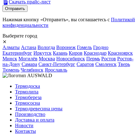
Скачать прайс-лист
Нажимая кнопку «Отправить», вы соглашаетесь с
Политикой
конфиденциальности
Выберите город
⨯
Алматы
Астана
Вологда
Воронеж
Гомель
Гродно
Екатеринбург
Иркутск
Казань
Киров
Краснодар
Красноярск
Минск
Могилёв
Москва
Новосибирск
Пермь
Ростов
Ростов-
на-Дону
Самара
Санкт-Петербург
Саратов
Смоленск
Тверь
Тюмень
Челябинск
Ярославль
Термодоска
Термолипа
Термобереза
Термососна
Термодревесина цены
Производство
Доставка и оплата
Новости
Контакты