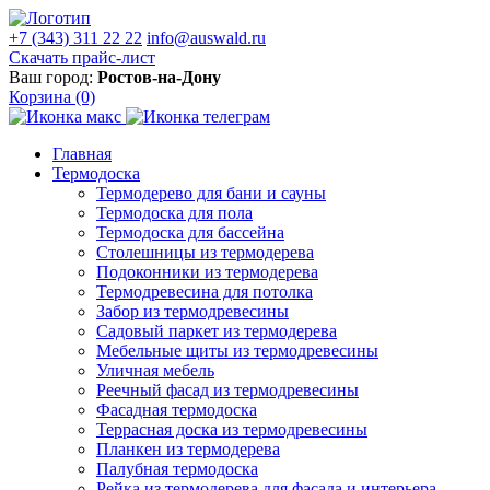
+7 (343) 311 22 22
info@auswald.ru
Скачать прайс-лист
Ваш город:
Ростов-на-Дону
Корзина
(0)
Главная
Термодоска
Термодерево для бани и сауны
Термодоска для пола
Термодоска для бассейна
Столешницы из термодерева
Подоконники из термодерева
Термодревесина для потолка
Забор из термодревесины
Садовый паркет из термодерева
Мебельные щиты из термодревесины
Уличная мебель
Реечный фасад из термодревесины
Фасадная термодоска
Террасная доска из термодревесины
Планкен из термодерева
Палубная термодоска
Рейка из термодерева для фасада и интерьера