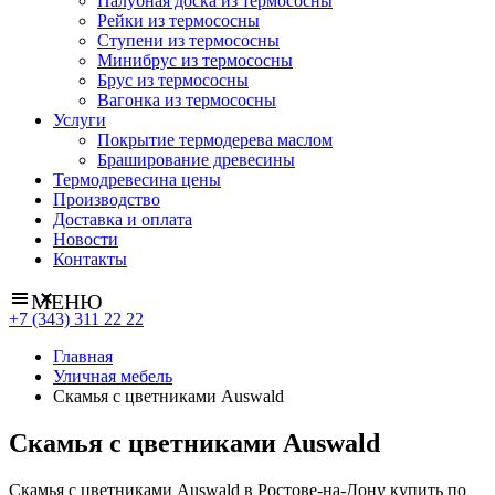
Палубная доска из термососны
Рейки из термососны
Ступени из термососны
Минибрус из термососны
Брус из термососны
Вагонка из термососны
Услуги
Покрытие термодерева маслом
Браширование древесины
Термодревесина цены
Производство
Доставка и оплата
Новости
Контакты
МЕНЮ
+7 (343) 311 22 22
Главная
Уличная мебель
Скамья с цветниками Auswald
Скамья с цветниками Auswald
Скамья с цветниками Auswald в Ростове-на-Дону купить по