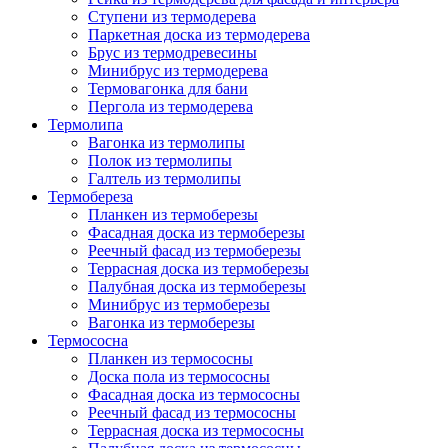
Ступени из термодерева
Паркетная доска из термодерева
Брус из термодревесины
Минибрус из термодерева
Термовагонка для бани
Пергола из термодерева
Термолипа
Вагонка из термолипы
Полок из термолипы
Галтель из термолипы
Термобереза
Планкен из термоберезы
Фасадная доска из термоберезы
Реечный фасад из термоберезы
Террасная доска из термоберезы
Палубная доска из термоберезы
Минибрус из термоберезы
Вагонка из термоберезы
Термососна
Планкен из термососны
Доска пола из термососны
Фасадная доска из термососны
Реечный фасад из термососны
Террасная доска из термососны